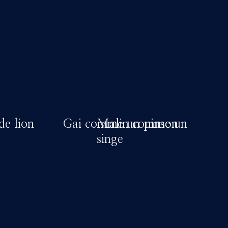
e lion
Gai comme un pinson
Malin comme un
singe