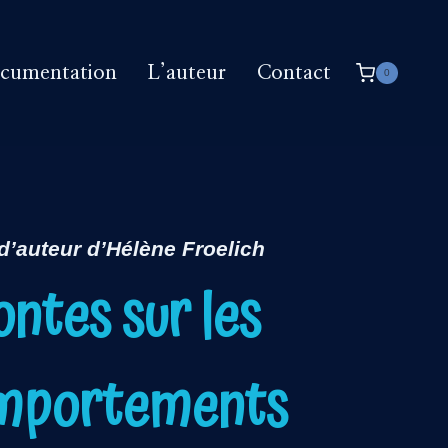
cumentation
L’auteur
Contact
0
 d’auteur d’Hélène Froelich
ntes sur les
mportements